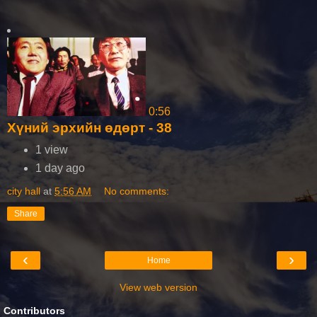
0:56
Хүний эрхийн өдөрт - 38
1 view
1 day ago
city hall
at
5:56 AM
No comments:
Share
‹
›
Home
View web version
Contributors