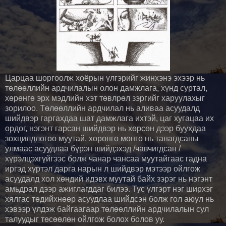
Царцаа шоргоолж хоёрын үлгэрийг жинхэнэ эхээр нь
төлөөллийн ардчилалын олон дамжлага, хүнд суртал,
хөрөнгө эрх мэдлийн хэт төвлрөл зэргийг харуулахыг
зорилоо. Төлөөллийн ардчилал нь аливаа асуудалд
шийдвэр гаргахдаа шат дамжлага ихтэй, цаг хугацаа их
ордог, нэгэнт гарсан шийдвэр нь хөрсөн дээр буухдаа
зохцилдлогоо муутай, хөрөнгө мөнгө нь танагдсаны
улмаас асуудлаа бүрэн шийдэхэд /чавчигдсан /
хүрэлцэхгүйгээс болж чанар чансаа муутайгаас гадна
иргэд хүртэл дарга нарын л шийдвэр мэтээр ойлгож
асуудалд хол хөндий идэвх муутай байх зэрэг нь нэгэнт
амьдрал дээр ажиглагддаг билээ. Тус үлгэрт нэг ширхэг
хялгас төдийхнөөр асуудлаа шийдсэн болж гол аюул нь
хэвээр үлдэж байгаагаар төлөөллийн ардчилалын сул
талуудыг төсөөлөн ойлгож болох болов уу.