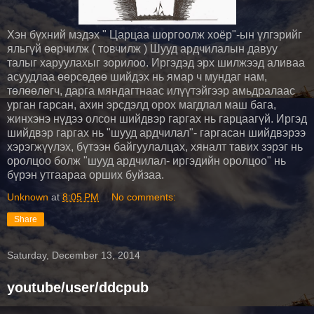
Хэн бүхний мэдэх " Царцаа шоргоолж хоёр"-ын үлгэрийг
яльгүй өөрчилж ( товчилж ) Шууд ардчилалын давуу
талыг харуулахыг зорилоо. Иргэдэд эрх шилжээд аливаа
асуудлаа өөрсөдөө шийдэх нь ямар ч мундаг нам,
төлөөлөгч, дарга мяндагтнаас илүүтэйгээр амьдралаас
урган гарсан, ахин эрсдэлд орох магдлал маш бага,
жинхэнэ нүдээ олсон шийдвэр гаргах нь гарцаагүй. Иргэд
шийдвэр гаргах нь "шууд ардчилал"- гаргасан шийдвэрээ
хэрэгжүүлэх, бүтээн байгуулалцах, хяналт тавих зэрэг нь
оролцоо болж "шууд ардчилал- иргэдийн оролцоо" нь
бүрэн утгаараа орших буйзаа.
Unknown
at
8:05 PM
No comments:
Share
Saturday, December 13, 2014
youtube/user/ddcpub