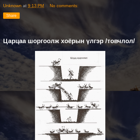
Unknown
at
9:13 PM
No comments:
Share
Царцаа шоргоолж хоёрын үлгэр /товчлол/