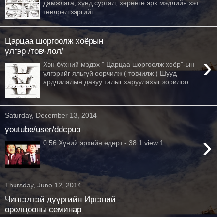
дамжлага, хүнд суртал, хөрөнгө эрх мэдлийн хэт
төвлрөл зэргийг...
Царцаа шоргоолж хоёрын
үлгэр /товчлол/
›
Хэн бүхний мэдэх " Царцаа шоргоолж хоёр"-ын
үлгэрийг яльгүй өөрчилж ( товчилж ) Шууд
ардчилалын давуу талыг харуулахыг зорилоо. ...
Saturday, December 13, 2014
youtube/user/ddcpub
›
0:56 Хүний эрхийн өдөрт - 38 1 view 1...
Thursday, June 12, 2014
Чингэлтэй дүүргийн Иргэний
оролцооны семинар