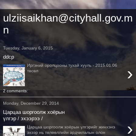
ulziisaikhan@cityhall.gov.m
n
Tuesday, January 6, 2015
ddcp
Иргэний оролцооны тухай хууль - 2015.01.06
›
төсөл
2 comments:
Monday, December 29, 2014
Царцаа шоргоолж хоёрын
үлгэр / эхээрээ /
›
Царцаа шоргоолж хоёрын үлгэрийг жинхэнэ
эхээр нь төлөөллийн ардчилалын олон